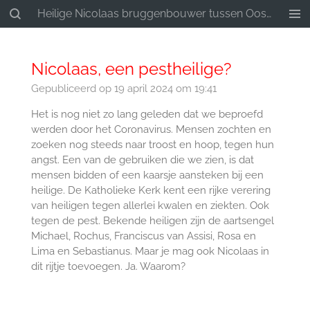
Heilige Nicolaas bruggenbouwer tussen Oost en West
Ga
direct
naar
de
Nicolaas, een pestheilige?
hoofdinhoud
Gepubliceerd op 19 april 2024 om 19:41
Het is nog niet zo lang geleden dat we beproefd
werden door het Coronavirus. Mensen zochten en
zoeken nog steeds naar troost en hoop, tegen hun
angst. Een van de gebruiken die we zien, is dat
mensen bidden of een kaarsje aansteken bij een
heilige. De Katholieke Kerk kent een rijke verering
van heiligen tegen allerlei kwalen en ziekten. Ook
tegen de pest. Bekende heiligen zijn de aartsengel
Michael, Rochus, Franciscus van Assisi, Rosa en
Lima en Sebastianus. Maar je mag ook Nicolaas in
dit rijtje toevoegen. Ja. Waarom?