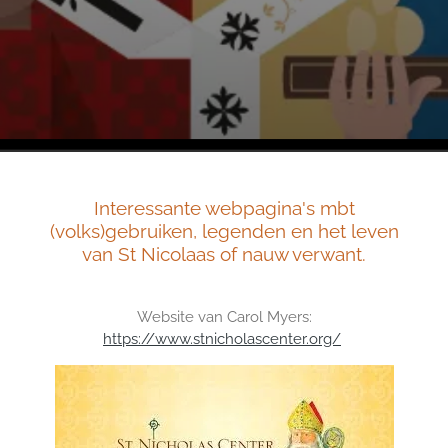
Interessante webpagina's mbt
(volks)gebruiken, legenden en het leven
van St Nicolaas of nauw verwant.
Website van Carol Myers:
https://www.stnicholascenter.org/