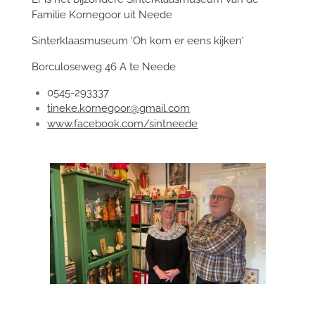
Familie Kornegoor uit Neede
Sinterklaasmuseum 'Oh kom er eens kijken'
Borculoseweg 46 A te Neede
0545-293337
tineke.kornegoor@gmail.com
www.facebook.com/sintneede