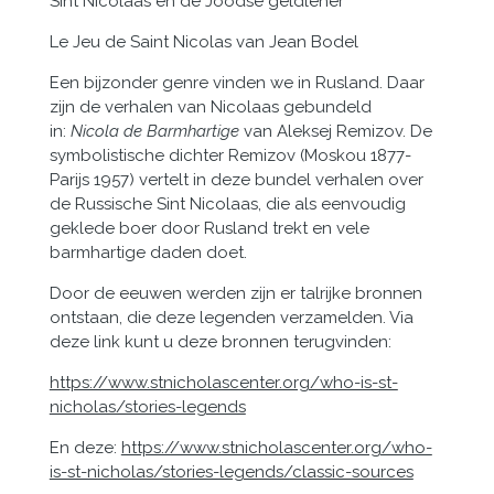
Sint Nicolaas en de Joodse geldlener
Le Jeu de Saint Nicolas van Jean Bodel
Een bijzonder genre vinden we in Rusland. Daar
zijn de verhalen van Nicolaas gebundeld
in:
Nicola de Barmhartige
van Aleksej Remizov. De
symbolistische dichter Remizov (Moskou 1877-
Parijs 1957) vertelt in deze bundel verhalen over
de Russische Sint Nicolaas, die als eenvoudig
geklede boer door Rusland trekt en vele
barmhartige daden doet.
Door de eeuwen werden zijn er talrijke bronnen
ontstaan, die deze legenden verzamelden. Via
deze link kunt u deze bronnen terugvinden:
https://www.stnicholascenter.org/who-is-st-
nicholas/stories-legends
En deze:
https://www.stnicholascenter.org/who-
is-st-nicholas/stories-legends/classic-sources